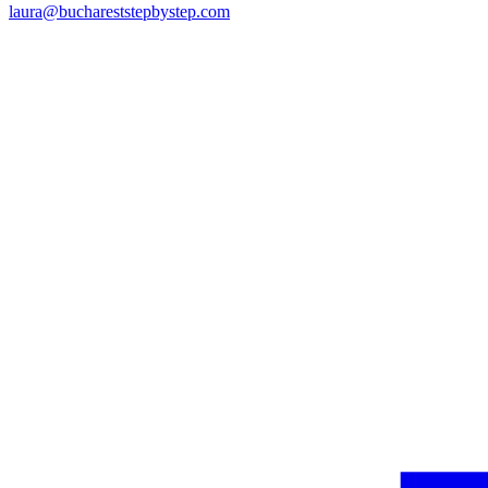
laura@buchareststepbystep.com