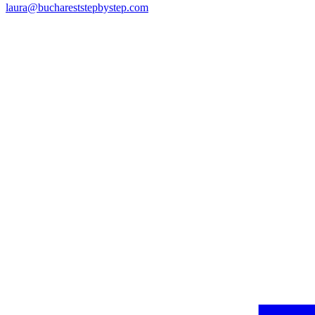
laura@buchareststepbystep.com