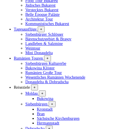
Food Tour Bukarest
Jüdisches Bukarest
Verstecktes Bukarest
Belle Époque Paläste
Architektur Tour
Kommunistisches Bukarest
Tagesausflüge
+
Siebenbürger Schlösser
Bärenschutzgebiet & Brașov
Landleben & Salzmine
Weintour
Mini Donaudelta
Rumänien Touren
+
Siebenbürgen Kulturerbe
Bukowina Klöster
Rumänien Große Tour
Wesentliches Rumänien Wochenende
Donaudelta & Dobrudscha
Reiseziele
+
Moldau
+
Bukowina
Siebenbürgen
+
Kronstadt
Bran
Sächsische Kirchenburgen
Hermannstadt
Dobrudscha
+