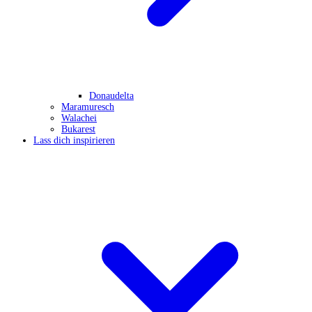
Donaudelta
Maramuresch
Walachei
Bukarest
Lass dich inspirieren