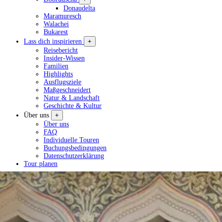
Donaudelta
Maramuresch
Walachei
Bukarest
Lass dich inspirieren
+
Reisebericht
Insider-Wissen
Familien
Highlights
Ausflugsziele
Maßgeschneidert
Natur & Landschaft
Geschichte & Kultur
Über uns
+
Über uns
FAQ
Individuelle Touren
Buchungsbedingungen
Datenschutzerklärung
Tour planen