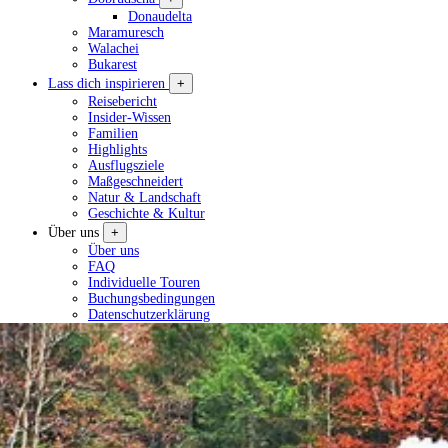
Donaudelta
Maramuresch
Walachei
Bukarest
Lass dich inspirieren
+
Reisebericht
Insider-Wissen
Familien
Highlights
Ausflugsziele
Maßgeschneidert
Natur & Landschaft
Geschichte & Kultur
Über uns
+
Über uns
FAQ
Individuelle Touren
Buchungsbedingungen
Datenschutzerklärung
Tour planen