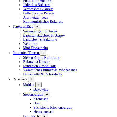
Food Tour Bukarest
Jüdisches Bukarest
Verstecktes Bukarest
Belle Époque Paläste
Architektur Tour
Kommunistisches Bukarest
Tagesausflüge
+
Siebenbürger Schlösser
Bärenschutzgebiet & Brașov
Landleben & Salzmine
Weintour
Mini Donaudelta
Rumänien Touren
+
Siebenbürgen Kulturerbe
Bukowina Klöster
Rumänien Große Tour
Wesentliches Rumänien Wochenende
Donaudelta & Dobrudscha
Reiseziele
+
Moldau
+
Bukowina
Siebenbürgen
+
Kronstadt
Bran
Sächsische Kirchenburgen
Hermannstadt
Dobrudscha
+