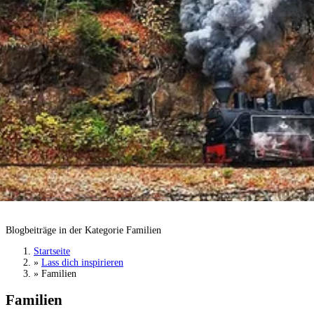
Familien
Blogbeiträge in der Kategorie Familien
Startseite
»
Lass dich inspirieren
»
Familien
Familien