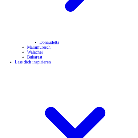
Donaudelta
Maramuresch
Walachei
Bukarest
Lass dich inspirieren