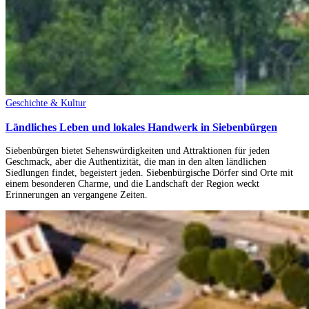
Geschichte & Kultur
Ländliches Leben und lokales Handwerk in Siebenbürgen
Siebenbürgen bietet Sehenswürdigkeiten und Attraktionen für jeden
Geschmack, aber die Authentizität, die man in den alten ländlichen
Siedlungen findet, begeistert jeden. Siebenbürgische Dörfer sind Orte mit
einem besonderen Charme, und die Landschaft der Region weckt
Erinnerungen an vergangene Zeiten.