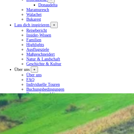
Donaudelta
Maramuresch
Walachei
Bukarest
Lass dich inspirieren
+
Reisebericht
Insider-Wissen
Familien
Highlights
Ausflugsziele
Maßgeschneidert
Natur & Landschaft
Geschichte & Kultur
Über uns
+
Über uns
FAQ
Individuelle Touren
Buchungsbedingungen
Datenschutzerklärung
Tour planen