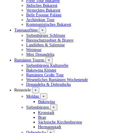
Food Tour Bukarest
Jüdisches Bukarest
Verstecktes Bukarest
Belle Époque Paläste
Architektur Tour
Kommunistisches Bukarest
Tagesausflüge
+
Siebenbürger Schlösser
Bärenschutzgebiet & Brașov
Landleben & Salzmine
Weintour
Mini Donaudelta
Rumänien Touren
+
Siebenbürgen Kulturerbe
Bukowina Klöster
Rumänien Große Tour
Wesentliches Rumänien Wochenende
Donaudelta & Dobrudscha
Reiseziele
+
Moldau
+
Bukowina
Siebenbürgen
+
Kronstadt
Bran
Sächsische Kirchenburgen
Hermannstadt
Dobrudscha
+