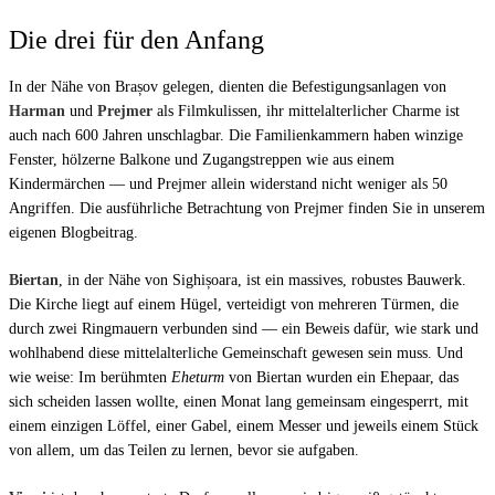
Die drei für den Anfang
In der Nähe von Brașov gelegen, dienten die Befestigungsanlagen von
Harman
und
Prejmer
als Filmkulissen, ihr mittelalterlicher Charme ist
auch nach 600 Jahren unschlagbar. Die Familienkammern haben winzige
Fenster, hölzerne Balkone und Zugangstreppen wie aus einem
Kindermärchen — und Prejmer allein widerstand nicht weniger als 50
Angriffen. Die ausführliche Betrachtung von Prejmer finden Sie in unserem
eigenen Blogbeitrag
.
Biertan
, in der Nähe von Sighișoara, ist ein massives, robustes Bauwerk.
Die Kirche liegt auf einem Hügel, verteidigt von mehreren Türmen, die
durch zwei Ringmauern verbunden sind — ein Beweis dafür, wie stark und
wohlhabend diese mittelalterliche Gemeinschaft gewesen sein muss. Und
wie weise: Im berühmten
Eheturm
von Biertan wurden ein Ehepaar, das
sich scheiden lassen wollte, einen Monat lang gemeinsam eingesperrt, mit
einem einzigen Löffel, einer Gabel, einem Messer und jeweils einem Stück
von allem, um das Teilen zu lernen, bevor sie aufgaben.