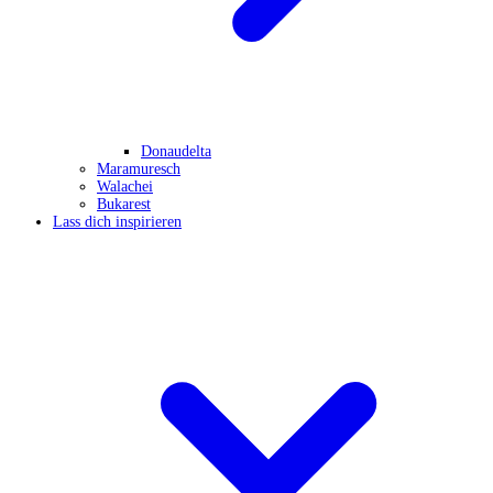
Donaudelta
Maramuresch
Walachei
Bukarest
Lass dich inspirieren