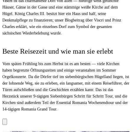
Viscri
ist das charmanteste Dorf von allen — niedrige weiß getünchte
Häuser, Gänse in der Gasse und eine stämmige weiße Kirche auf dem
Hügel. König Charles III. besitzt hier ein Haus und half, seine
Denkmalpflege zu finanzieren; unser Blogbeitrag über
Viscri und Prinz
Charles
erklärt, wie ein einzelnes Dorf zum Symbol der gesamten
sächsischen Wiederbelebung wurde.
Beste Reisezeit und wie man sie erlebt
Vom späten Frühling bis zum Herbst ist es am besten — viele Kirchen
haben begrenzte Öffnungszeiten und einige veranstalten im Sommer
Orgelkonzerte. Da die Dörfer tief im siebenbürgischen Hügelland liegen, ist
der lohnende Weg, sie zu erleben, ein langsamer, mit einem Reiseführer, der
Türen aufschließen und die Geschichten erzählen kann: Das ist das
Herzstück unserer
9-tägigen Siebenbürgen Schritt für Schritt Tour
, und die
Kirchen sind außerdem Teil der
Essential Romania Wochenendtour
und der
14-tägigen Romania Grand Tour
.