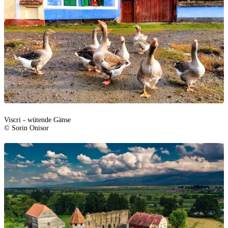
Viscri - wütende Gänse
© Sorin Onisor