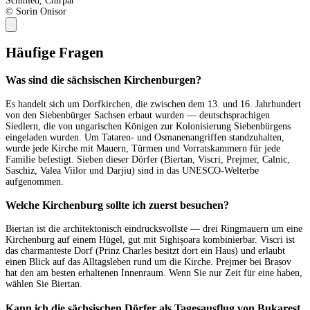
Schmied, Chirpar
© Sorin Onisor
Häufige Fragen
Was sind die sächsischen Kirchenburgen?
Es handelt sich um Dorfkirchen, die zwischen dem 13. und 16. Jahrhundert
von den Siebenbürger Sachsen erbaut wurden — deutschsprachigen
Siedlern, die von ungarischen Königen zur Kolonisierung Siebenbürgens
eingeladen wurden. Um Tataren- und Osmanenangriffen standzuhalten,
wurde jede Kirche mit Mauern, Türmen und Vorratskammern für jede
Familie befestigt. Sieben dieser Dörfer (Biertan, Viscri, Prejmer, Calnic,
Saschiz, Valea Viilor und Darjiu) sind in das UNESCO-Welterbe
aufgenommen.
Welche Kirchenburg sollte ich zuerst besuchen?
Biertan ist die architektonisch eindrucksvollste — drei Ringmauern um eine
Kirchenburg auf einem Hügel, gut mit Sighișoara kombinierbar. Viscri ist
das charmanteste Dorf (Prinz Charles besitzt dort ein Haus) und erlaubt
einen Blick auf das Alltagsleben rund um die Kirche. Prejmer bei Brașov
hat den am besten erhaltenen Innenraum. Wenn Sie nur Zeit für eine haben,
wählen Sie Biertan.
Kann ich die sächsischen Dörfer als Tagesausflug von Bukarest