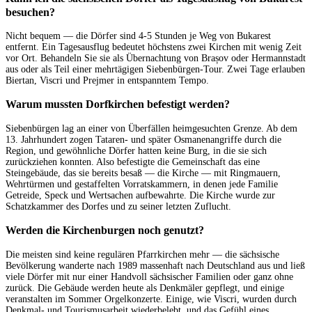
besuchen?
Nicht bequem — die Dörfer sind 4-5 Stunden je Weg von Bukarest
entfernt. Ein Tagesausflug bedeutet höchstens zwei Kirchen mit wenig Zeit
vor Ort. Behandeln Sie sie als Übernachtung von Brașov oder Hermannstadt
aus oder als Teil einer mehrtägigen Siebenbürgen-Tour. Zwei Tage erlauben
Biertan, Viscri und Prejmer in entspanntem Tempo.
Warum mussten Dorfkirchen befestigt werden?
Siebenbürgen lag an einer von Überfällen heimgesuchten Grenze. Ab dem
13. Jahrhundert zogen Tataren- und später Osmanenangriffe durch die
Region, und gewöhnliche Dörfer hatten keine Burg, in die sie sich
zurückziehen konnten. Also befestigte die Gemeinschaft das eine
Steingebäude, das sie bereits besaß — die Kirche — mit Ringmauern,
Wehrtürmen und gestaffelten Vorratskammern, in denen jede Familie
Getreide, Speck und Wertsachen aufbewahrte. Die Kirche wurde zur
Schatzkammer des Dorfes und zu seiner letzten Zuflucht.
Werden die Kirchenburgen noch genutzt?
Die meisten sind keine regulären Pfarrkirchen mehr — die sächsische
Bevölkerung wanderte nach 1989 massenhaft nach Deutschland aus und ließ
viele Dörfer mit nur einer Handvoll sächsischer Familien oder ganz ohne
zurück. Die Gebäude werden heute als Denkmäler gepflegt, und einige
veranstalten im Sommer Orgelkonzerte. Einige, wie Viscri, wurden durch
Denkmal- und Tourismusarbeit wiederbelebt, und das Gefühl eines