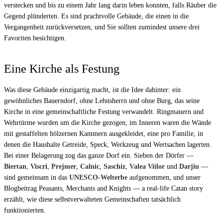
verstecken und bis zu einem Jahr lang darin leben konnten, falls Räuber die
Gegend plünderten. Es sind prachtvolle Gebäude, die einen in die
Vergangenheit zurückversetzen, und Sie sollten zumindest unsere drei
Favoriten besichtigen.
Eine Kirche als Festung
Was diese Gebäude einzigartig macht, ist die Idee dahinter: ein
gewöhnliches Bauerndorf, ohne Lehnsherrn und ohne Burg, das seine
Kirche in eine gemeinschaftliche Festung verwandelt. Ringmauern und
Wehrtürme wurden um die Kirche gezogen; im Inneren waren die Wände
mit gestaffelten hölzernen Kammern ausgekleidet, eine pro Familie, in
denen die Haushalte Getreide, Speck, Werkzeug und Wertsachen lagerten.
Bei einer Belagerung zog das ganze Dorf ein. Sieben der Dörfer —
Biertan
,
Viscri
,
Prejmer
,
Calnic
,
Saschiz
,
Valea Viilor
und
Darjiu
—
sind gemeinsam in das
UNESCO-Welterbe
aufgenommen, und unser
Blogbeitrag
Peasants, Merchants and Knights — a real-life Catan story
erzählt, wie diese selbstverwalteten Gemeinschaften tatsächlich
funktionierten.