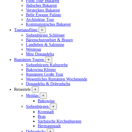
Food Tour Bukarest
Jüdisches Bukarest
Verstecktes Bukarest
Belle Époque Paläste
Architektur Tour
Kommunistisches Bukarest
Tagesausflüge
+
Siebenbürger Schlösser
Bärenschutzgebiet & Brașov
Landleben & Salzmine
Weintour
Mini Donaudelta
Rumänien Touren
+
Siebenbürgen Kulturerbe
Bukowina Klöster
Rumänien Große Tour
Wesentliches Rumänien Wochenende
Donaudelta & Dobrudscha
Reiseziele
+
Moldau
+
Bukowina
Siebenbürgen
+
Kronstadt
Bran
Sächsische Kirchenburgen
Hermannstadt
Dobrudscha
+