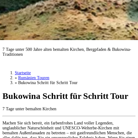
Bukowina Schritt für Schritt Tour
7 Tage unter 500 Jahre alten bemalten Kirchen, Bergpfaden & Bukowina-
Traditionen
Tour buchen
›
Startseite
»
Rumänien Touren
»
Bukowina Schritt für Schritt Tour
Bukowina Schritt für Schritt Tour
7 Tage unter bemalten Kirchen
Machen Sie sich bereit, ein farbenfrohes Land voller Legenden,
unglaublicher Naturschönheit und UNESCO-Welterbe-Kirchen mit
bemalten Außenfassaden zu betreten – mit gastfreundlichen Menschen, die
alles dafür tun, dass Sie ein unvergessliches Erlebnis haben. Wenn Sie einen