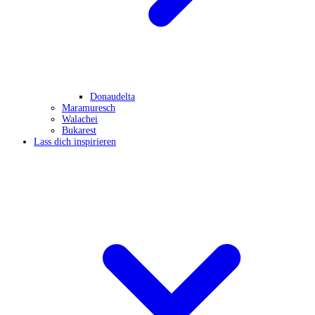
Donaudelta
Maramuresch
Walachei
Bukarest
Lass dich inspirieren