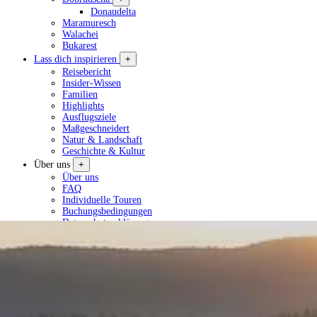
Donaudelta
Maramuresch
Walachei
Bukarest
Lass dich inspirieren
+
Reisebericht
Insider-Wissen
Familien
Highlights
Ausflugsziele
Maßgeschneidert
Natur & Landschaft
Geschichte & Kultur
Über uns
+
Über uns
FAQ
Individuelle Touren
Buchungsbedingungen
Datenschutzerklärung
Tour planen