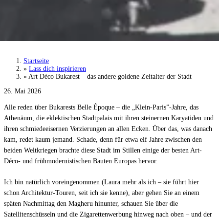
Art Déco Bukarest – das andere goldene
Zeitalter der Stadt
Startseite
»
Lass dich inspirieren
»
Art Déco Bukarest – das andere goldene Zeitalter der Stadt
26. Mai 2026
Alle reden über Bukarests Belle Époque – die „Klein-Paris”-Jahre, das
Athenäum, die eklektischen Stadtpalais mit ihren steinernen Karyatiden und
ihren schmiedeeisernen Verzierungen an allen Ecken. Über das, was danach
kam, redet kaum jemand. Schade, denn für etwa elf Jahre zwischen den
beiden Weltkriegen brachte diese Stadt im Stillen einige der besten Art-
Déco- und frühmodernistischen Bauten Europas hervor.
Ich bin natürlich voreingenommen (Laura mehr als ich – sie führt hier
schon Architektur-Touren, seit ich sie kenne), aber gehen Sie an einem
späten Nachmittag den Magheru hinunter, schauen Sie über die
Satellitenschüsseln und die Zigarettenwerbung hinweg nach oben – und der