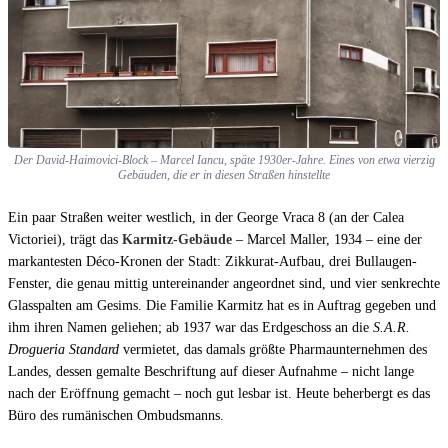
Der David-Haimovici-Block – Marcel Iancu, späte 1930er-Jahre. Eines von etwa vierzig
Gebäuden, die er in diesen Straßen hinstellte
Ein paar Straßen weiter westlich, in der George Vraca 8 (an der Calea
Victoriei), trägt das
Karmitz-Gebäude
– Marcel Maller, 1934 – eine der
markantesten Déco-Kronen der Stadt: Zikkurat-Aufbau, drei Bullaugen-
Fenster, die genau mittig untereinander angeordnet sind, und vier senkrechte
Glasspalten am Gesims. Die Familie Karmitz hat es in Auftrag gegeben und
ihm ihren Namen geliehen; ab 1937 war das Erdgeschoss an die
S.A.R.
Drogueria Standard
vermietet, das damals größte Pharmaunternehmen des
Landes, dessen gemalte Beschriftung auf dieser Aufnahme – nicht lange
nach der Eröffnung gemacht – noch gut lesbar ist. Heute beherbergt es das
Büro des rumänischen Ombudsmanns.