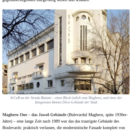
ArCuB an der Strada Batiștei – einen Block östlich vom Magheru, und eines der
fotogensten kleinen Déco-Gebäude der Stadt
Magheru One – das Jawol-Gebäude
(Bulevardul Magheru, späte 1930er-
Jahre) – eine lange Zeit nach 1989 war das das traurigste Gebäude des
Boulevards: praktisch verlassen, die modernistische Fassade komplett von