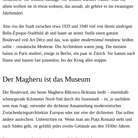
allem wollten sie in etwas wohnen, das aussah, als gehöre es ins zwanzigste
Jahrhundert.
Also riss die Stadt zwischen etwa 1929 und 1940 viel von ihrem niedrigen
Belle-Époque-Stadtbild ab und baute an seiner Stelle einen ganzen
Boulevard voll Art Déco und das, was später
modernismul românesc
heißen
sollte – rumänische Moderne. Die Architekten waren jung. Die meisten
hatten in Paris studiert, einige in Berlin, ein paar in Zürich. Sie kamen nach
Hause und bauten fast pausenlos, bis der Krieg alles stoppte.
Der Magheru ist das Museum
Der Boulevard, der heute Magheru-Bălcescu-Brătianu heißt – eineinhalb
schnurgerade Kilometer Nord-Süd durch die Innenstadt – ist, je nachdem
wen man fragt, entweder
die
dichteste Ansammlung modernistischer
Zwischenkriegsarchitektur Europas oder nur
eine der
dichtesten. Das sollen
andere ausfechten. Unbestritten ist: Wenn man am Piața Romană steht und
nach Süden geht, ist gefühlt jedes zweite Gebäude aus den 1930er-Jahren.