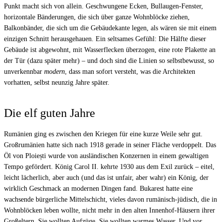
Punkt macht sich von allein. Geschwungene Ecken, Bullaugen-Fenster,
horizontale Bänderungen, die sich über ganze Wohnblöcke ziehen,
Balkonbänder, die sich um die Gebäudekante legen, als wären sie mit einem
einzigen Schnitt herausgehauen. Ein seltsames Gefühl: Die Hälfte dieser
Gebäude ist abgewohnt, mit Wasserflecken überzogen, eine rote Plakette an
der Tür (dazu später mehr) – und doch sind die Linien so selbstbewusst, so
unverkennbar
modern
, dass man sofort versteht, was die Architekten
vorhatten, selbst neunzig Jahre später.
Die elf guten Jahre
Rumänien ging es zwischen den Kriegen für eine kurze Weile sehr gut.
Großrumänien hatte sich nach 1918 gerade in seiner Fläche verdoppelt. Das
Öl von Ploiești wurde von ausländischen Konzernen in einem gewaltigen
Tempo gefördert. König Carol II. kehrte 1930 aus dem Exil zurück – eitel,
leicht lächerlich, aber auch (und das ist unfair, aber wahr) ein König, der
wirklich Geschmack an modernen Dingen fand. Bukarest hatte eine
wachsende bürgerliche Mittelschicht, vieles davon rumänisch-jüdisch, die in
Wohnblöcken leben wollte, nicht mehr in den alten Innenhof-Häusern ihrer
Großeltern. Sie wollten Aufzüge. Sie wollten warmes Wasser. Und vor