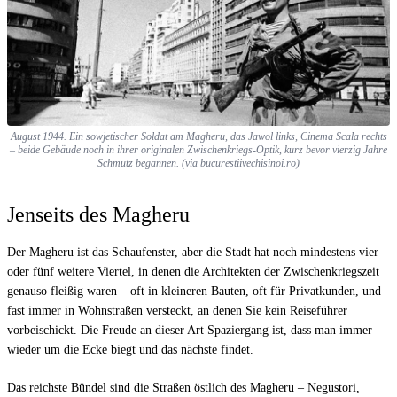
August 1944. Ein sowjetischer Soldat am Magheru, das Jawol links, Cinema Scala rechts
– beide Gebäude noch in ihrer originalen Zwischenkriegs-Optik, kurz bevor vierzig Jahre
Schmutz begannen. (via bucurestiivechisinoi.ro)
Jenseits des Magheru
Der Magheru ist das Schaufenster, aber die Stadt hat noch mindestens vier
oder fünf weitere Viertel, in denen die Architekten der Zwischenkriegszeit
genauso fleißig waren – oft in kleineren Bauten, oft für Privatkunden, und
fast immer in Wohnstraßen versteckt, an denen Sie kein Reiseführer
vorbeischickt. Die Freude an dieser Art Spaziergang ist, dass man immer
wieder um die Ecke biegt und das nächste findet.
Das reichste Bündel sind die Straßen östlich des Magheru – Negustori,