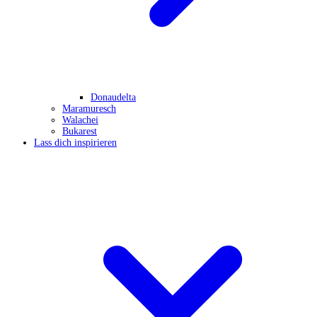
Donaudelta
Maramuresch
Walachei
Bukarest
Lass dich inspirieren