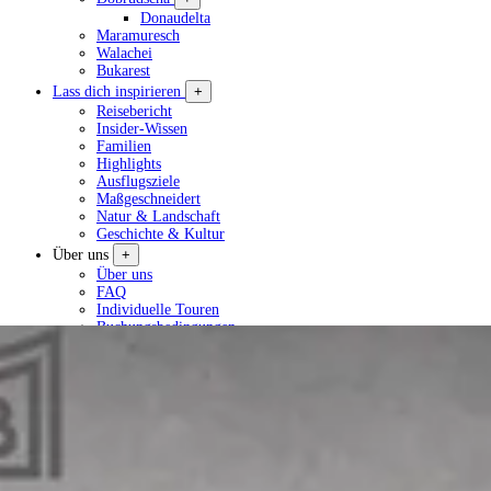
Donaudelta
Maramuresch
Walachei
Bukarest
Lass dich inspirieren
+
Reisebericht
Insider-Wissen
Familien
Highlights
Ausflugsziele
Maßgeschneidert
Natur & Landschaft
Geschichte & Kultur
Über uns
+
Über uns
FAQ
Individuelle Touren
Buchungsbedingungen
Datenschutzerklärung
Tour planen