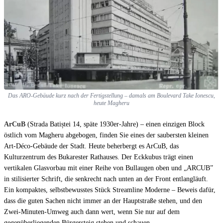
Das ARO-Gebäude kurz nach der Fertigstellung – damals am Boulevard Take Ionescu,
heute Magheru
ArCuB
(Strada Batiștei 14, späte 1930er-Jahre) – einen einzigen Block
östlich vom Magheru abgebogen, finden Sie eines der saubersten kleinen
Art-Déco-Gebäude der Stadt. Heute beherbergt es ArCuB, das
Kulturzentrum des Bukarester Rathauses. Der Eckkubus trägt einen
vertikalen Glasvorbau mit einer Reihe von Bullaugen oben und „ARCUB”
in stilisierter Schrift, die senkrecht nach unten an der Front entlangläuft.
Ein kompaktes, selbstbewusstes Stück Streamline Moderne – Beweis dafür,
dass die guten Sachen nicht immer an der Hauptstraße stehen, und den
Zwei-Minuten-Umweg auch dann wert, wenn Sie nur auf dem
gegenüberliegenden Bürgersteig stehen und schauen.