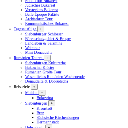
Food Tour Bukarest
Jüdisches Bukarest
Verstecktes Bukarest
Belle Époque Paläste
Architektur Tour
Kommunistisches Bukarest
Tagesausflüge
+
Siebenbürger Schlösser
Bärenschutzgebiet & Brașov
Landleben & Salzmine
Weintour
Mini Donaudelta
Rumänien Touren
+
Siebenbürgen Kulturerbe
Bukowina Klöster
Rumänien Große Tour
Wesentliches Rumänien Wochenende
Donaudelta & Dobrudscha
Reiseziele
+
Moldau
+
Bukowina
Siebenbürgen
+
Kronstadt
Bran
Sächsische Kirchenburgen
Hermannstadt
Dobrudscha
+