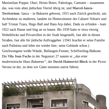
Maximilian Popper, Olari, Hristo Botev, Paleologu, Caimatei – zusammen
das, was
vom alten jüdischen Viertel
übrig ist, und
Marcel-Iancu-
Territorium
. Iancu – in Bukarest geboren, 1915 nach Zürich geschickt, um
Architektur zu studieren, landete im Hinterzimmer des Cabaret Voltaire und
half Tristan Tzara, Hugo Ball und Hans Arp dabei, Dada zu erfinden – kam
1922 nach Hause und fing an zu bauen. Bis 1939 hatte er etwa vierzig
Wohnblöcke und Privatvillen in der Stadt hingestellt, fast alle in diesen
Straßen, fast alle für jüdische Auftraggeber. (1941 brachte er seine Familie
nach Palästina und lebte nie wieder hier; seine Gebäude schon.)
Geschwungene weiße Wände, Bullaugen-Fenster, Schiffsreling-Balkone.
Die
Vila Jean Fuchs
in der Negustori 27 nannte er
„das erste
modernistische Haus Bukarests”
; der
David-Haimovici-Block
in der Pictor
Verona ist der, zu dem wir Gäste meistens zuerst führen.