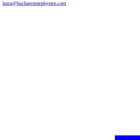
laura@buchareststepbystep.com