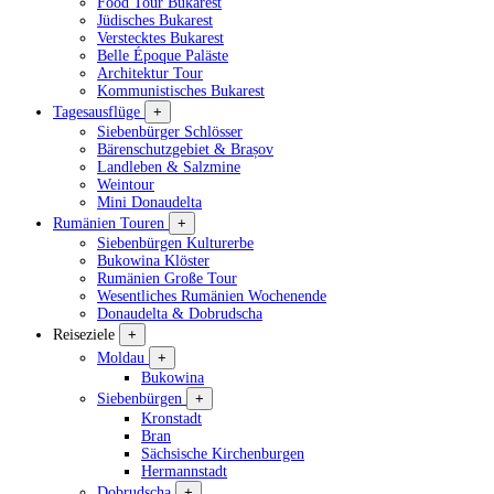
Food Tour Bukarest
Jüdisches Bukarest
Verstecktes Bukarest
Belle Époque Paläste
Architektur Tour
Kommunistisches Bukarest
Tagesausflüge
+
Siebenbürger Schlösser
Bärenschutzgebiet & Brașov
Landleben & Salzmine
Weintour
Mini Donaudelta
Rumänien Touren
+
Siebenbürgen Kulturerbe
Bukowina Klöster
Rumänien Große Tour
Wesentliches Rumänien Wochenende
Donaudelta & Dobrudscha
Reiseziele
+
Moldau
+
Bukowina
Siebenbürgen
+
Kronstadt
Bran
Sächsische Kirchenburgen
Hermannstadt
Dobrudscha
+