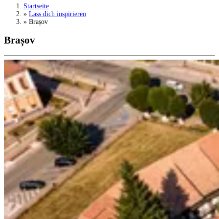
Startseite
»
Lass dich inspirieren
»
Brașov
Brașov