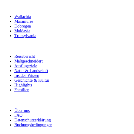
Reiseziele
Wallachia
Maramures
Dobrogea
Moldavia
Transylvania
Lass dich inspirieren
Reisebericht
Maßgeschneidert
Ausflugsziele
Natur & Landschaft
Insider-Wissen
Geschichte & Kultur
Highlights
Familien
Weitere Informationen
Über uns
FAQ
Datenschutzerklärung
Buchungsbedingungen