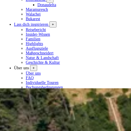
Donaudelta
Maramuresch
Walachei
Bukarest
Lass dich inspirieren
+
Reisebericht
Insider-Wissen
Familien
Highlights
Ausflugsziele
Maßgeschneidert
Natur & Landschaft
Geschichte & Kultur
Über uns
+
Über uns
FAQ
Individuelle Touren
Buchungsbedingungen
Datenschutzerklärung
Tour planen