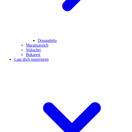
Donaudelta
Maramuresch
Walachei
Bukarest
Lass dich inspirieren