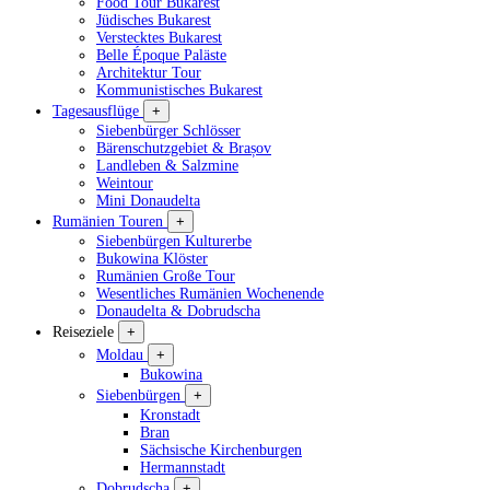
Food Tour Bukarest
Jüdisches Bukarest
Verstecktes Bukarest
Belle Époque Paläste
Architektur Tour
Kommunistisches Bukarest
Tagesausflüge
+
Siebenbürger Schlösser
Bärenschutzgebiet & Brașov
Landleben & Salzmine
Weintour
Mini Donaudelta
Rumänien Touren
+
Siebenbürgen Kulturerbe
Bukowina Klöster
Rumänien Große Tour
Wesentliches Rumänien Wochenende
Donaudelta & Dobrudscha
Reiseziele
+
Moldau
+
Bukowina
Siebenbürgen
+
Kronstadt
Bran
Sächsische Kirchenburgen
Hermannstadt
Dobrudscha
+