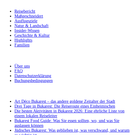
Lass dich inspirieren
Reisebericht
Maßgeschneidert
Ausflugsziele
Natur & Landschaft
Insider-Wissen
Geschichte & Kultur
Highlights
Familien
Weitere Informationen
Über uns
FAQ
Datenschutzerklärung
Buchungsbedingungen
Aus dem Blog
Art Déco Bukarest – das andere goldene Zeitalter der Stadt
Drei Tage in Bukarest: Die Reiseroute eines Einheimischen
Die besten Aktivitäten in Bukarest 2026: Eine ehrliche Liste von
einem lokalen Reiseleiter
Bukarest Food Guide: Was Sie essen sollten, wo, und was Sie
auslassen können
Jüdisches Bukarest: Was geblieben ist, was verschwand, und warum