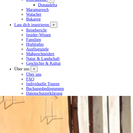
Donaudelta
Maramuresch
Walachei
Bukarest
Lass dich inspirieren
+
Reisebericht
Insider-Wissen
Familien
Highlights
Ausflugsziele
Maßgeschneidert
Natur & Landschaft
Geschichte & Kultur
Über uns
+
Über uns
FAQ
Individuelle Touren
Buchungsbedingungen
Datenschutzerklärung
Tour planen