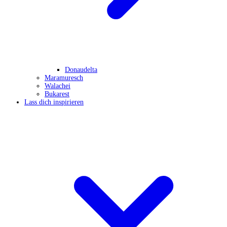
Donaudelta
Maramuresch
Walachei
Bukarest
Lass dich inspirieren