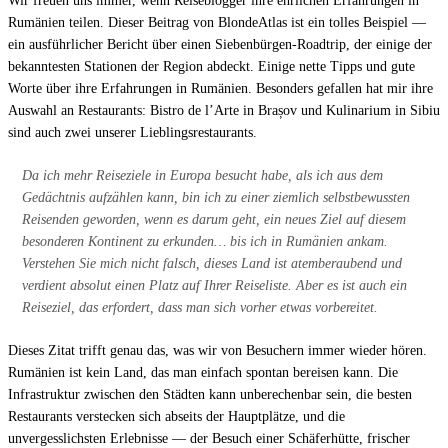
Wir freuen uns immer, wenn Reiseblogger ihre ehrlichen Erfahrungen in
Rumänien teilen. Dieser Beitrag von
BlondeAtlas
ist ein tolles Beispiel —
ein ausführlicher Bericht über einen Siebenbürgen-Roadtrip, der einige der
bekanntesten Stationen der Region abdeckt. Einige nette Tipps und gute
Worte über ihre Erfahrungen in Rumänien. Besonders gefallen hat mir ihre
Auswahl an Restaurants: Bistro de l’Arte in Brașov und Kulinarium in Sibiu
sind auch zwei unserer Lieblingsrestaurants.
Da ich mehr Reiseziele in Europa besucht habe, als ich aus dem
Gedächtnis aufzählen kann, bin ich zu einer ziemlich selbstbewussten
Reisenden geworden, wenn es darum geht, ein neues Ziel auf diesem
besonderen Kontinent zu erkunden… bis ich in Rumänien ankam.
Verstehen Sie mich nicht falsch, dieses Land ist
atemberaubend
und
verdient absolut einen Platz auf Ihrer Reiseliste. Aber es ist auch ein
Reiseziel, das erfordert, dass man sich vorher etwas vorbereitet.
Dieses Zitat trifft genau das, was wir von Besuchern immer wieder hören.
Rumänien ist kein Land, das man einfach spontan bereisen kann. Die
Infrastruktur zwischen den Städten kann unberechenbar sein, die besten
Restaurants verstecken sich abseits der Hauptplätze, und die
unvergesslichsten Erlebnisse — der Besuch einer Schäferhütte, frischer