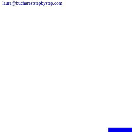
laura@buchareststepbystep.com