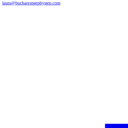
laura@buchareststepbystep.com